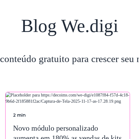
sobre
e
Blog We.digi
conteúdo gratuito para crescer seu 
2
min
Novo módulo personalizado
aumenta em 180% as vendas de kits