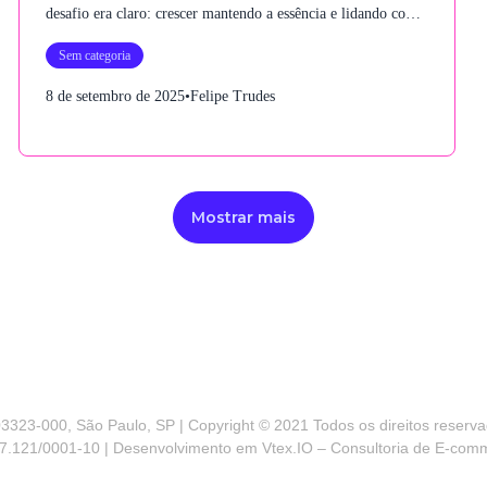
desafio era claro: crescer mantendo a essência e lidando com
limitações estruturais como estoque, logística e jornada de
Sem categoria
compra. A marca precisava de uma abordagem integrada, que
alinhasse tecnologia e marketing para potencializar os
8 de setembro de 2025
•
Felipe Trudes
resultados, sem abrir mão do DNA exclusivo da marca
Mostrar mais
3323-000, São Paulo, SP | Copyright © 2021 Todos os direitos reservad
7.121/0001-10 | Desenvolvimento em Vtex.IO – Consultoria de E-com