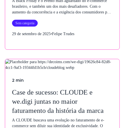
A Black Friday é o evento mais aguardado do e-commerce
brasileiro, e também um dos mais desafiadores. Com o
aumento da concorrência e a exigência dos consumidores por
experiências rápidas e personalizadas, o sucesso depende de
Sem categoria
planejamento, tecnologia e integração.
29 de setembro de 2025
•
Felipe Trudes
2
min
Case de sucesso: CLOUDE e
we.digi juntas no maior
faturamento da história da marca
A CLOUDE buscava uma evolução no faturamento de e-
commerce sem diluir sua identidade de exclusividade. O