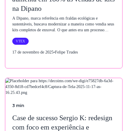
na Dipano
A Dipano, marca referência em fraldas ecológicas e
sustentáveis, buscava modernizar a maneira como vendia seus
kits completos de enxoval. O que antes era um processo
manual, lento e cheio de etapas extras, se tornou uma jornada
VTEX
digital fluida, intuitiva e totalmente integrada graças a um
módulo customizado desenvolvido pela we.digi.
17 de novembro de 2025
•
Felipe Trudes
3
min
Case de sucesso Sergio K: redesign
com foco em experiência e