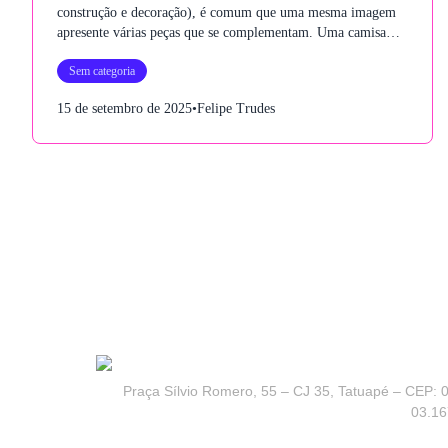
construção e decoração), é comum que uma mesma imagem
apresente várias peças que se complementam. Uma camisa
com uma calça, um ambiente com diferentes itens de
Sem categoria
decoração, ou até mesmo um cômodo com vários materiais de
acabamento.
15 de setembro de 2025
•
Felipe Trudes
Praça Sílvio Romero, 55 – CJ 35, Tatuapé – CEP: 0
03.16