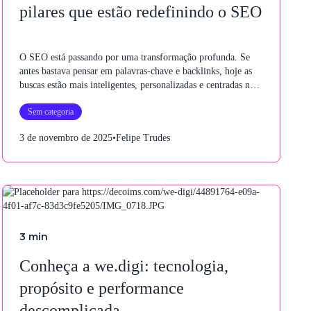
pilares que estão redefinindo o SEO
O SEO está passando por uma transformação profunda. Se
antes bastava pensar em palavras-chave e backlinks, hoje as
buscas estão mais inteligentes, personalizadas e centradas na
experiência do usuário. Nesse novo cenário, surgem novas
Sem categoria
siglas, AEO, GEO, AIO e SXO, que representam diferentes
formas de otimização digital e mostram como a estratégia de
3 de novembro de 2025
•
Felipe Trudes
SEO se expandiu muito além do Google.
3
min
Conheça a we.digi: tecnologia,
propósito e performance
descomplicada