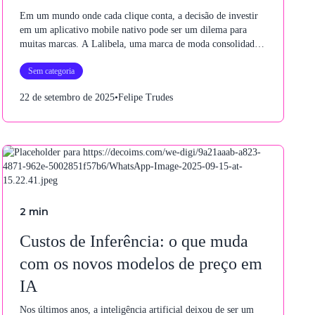
Em um mundo onde cada clique conta, a decisão de investir
em um aplicativo mobile nativo pode ser um dilema para
muitas marcas. A Lalibela, uma marca de moda consolidada
com mais de 100 mil seguidores no Instagram, enfrentou esse
Sem categoria
desafio.
22 de setembro de 2025
•
Felipe Trudes
2
min
Custos de Inferência: o que muda
com os novos modelos de preço em
IA
Nos últimos anos, a inteligência artificial deixou de ser um