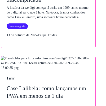
A história da we.digi começa lá atrás, em 1999, antes mesmo
de o digital ser o que é hoje. Na época, éramos conhecidos
como Link e Cérebro, uma software house dedicada a
desenvolver soluções digitais orientadas à comunicação e à
Sem categoria
gestão. Desde o início, nosso foco era claro: criar valor para
clientes e parceiros, com tecnologia e visão estratégica.
13 de outubro de 2025
•
Felipe Trudes
1
min
Case Lalibela: como lançamos um
PWA em menos de 1 dia