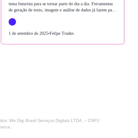
tema futurista para se tornar parte do dia a dia. Ferramentas
de geração de texto, imagem e análise de dados já fazem parte
da rotina de times de marketing, tecnologia e operações. Mas,
junto com essa adoção acelerada, surge uma pergunta
essencial: quanto custa usar IA em escala?
1 de setembro de 2025
•
Felipe Trudes
os: We.Digi Brasil Serviços Digitais LTDA. – CNPJ:
merce.