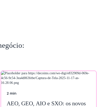
-commerce
performance
house
blog
contato
negócio:
2
min
AEO, GEO, AIO e SXO: os novos