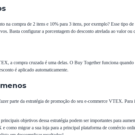
os
nto na compra de 2 itens e 10% para 3 itens, por exemplo? Esse tipo d
ivos
. Basta configurar a porcentagem do desconto atrelada ao valor ou q
VTEX, a compra cruzada é uma delas. O
Buy Together
funciona quando 
esconto é aplicado automaticamente.
 menos
azer parte da estratégia de promoção do seu e-commerce VTEX. Para i
principais objetivos dessa estratégia podem ser importantes para aume
e como migrar a sua loja para a principal plataforma de comércio onl
alista em descomplicar resultados
!