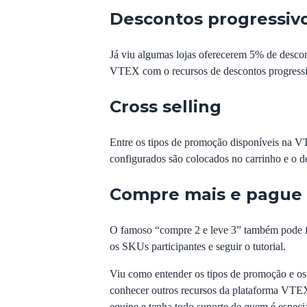
Descontos progressiv
Já viu algumas lojas oferecerem 5% de desco
VTEX com o recursos de
descontos progress
Cross selling
Entre os tipos de promoção disponíveis na 
configurados são colocados no carrinho e o d
Compre mais e pague
O famoso “compre 2 e leve 3” também pode f
os SKUs participantes e
seguir o tutorial
.
Viu como entender os tipos de promoção e os 
conhecer outros recursos da plataforma VTEX 
equipe
e tenha todo suporte de quem é
especi