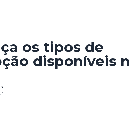
sobre
e
ça os tipos de
ção disponíveis n
es
021