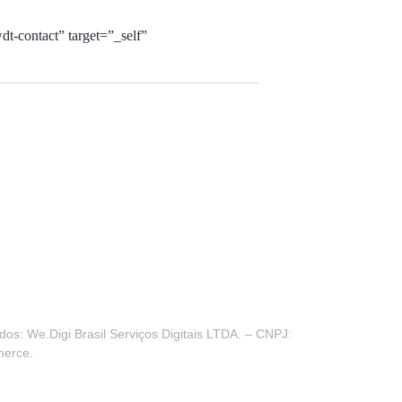
dt-contact” target=”_self”
os: We.Digi Brasil Serviços Digitais LTDA. – CNPJ:
merce.