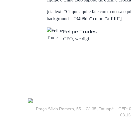
[cta text=”Clique aqui e fale com a nossa equ
background=”#3498db” color=”#ffffff”]
Felipe Trudes
CEO, we.digi
Praça Sílvio Romero, 55 – CJ 35, Tatuapé – CEP: 0
03.16