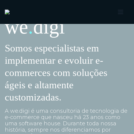
we
.
digi
Somos especialistas em
implementar e evoluir e-
commerces com soluções
ágeis e altamente
customizadas.
A we.digi é uma consultoria de tecnologia de
e-commerce que nasceu há 23 anos como
uma software house. Durante toda nossa
história, sempre nos diferenciamos por