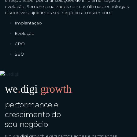
é responsável por criar soluções de implementação e
evolução. Sempre atualizados com as últimas tecnologias
disponíveis, ajudamos seu negócio a crescer com:
Implantação
Evolução
CRO
SEO
we
.
digi
growth
performance e
crescimento do
seu negócio
No we.digi growth executamos ações e campanhas