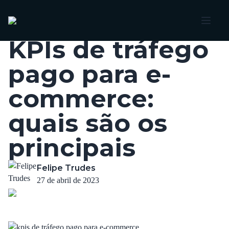
Voltar
KPIs de tráfego
pago para e-
commerce:
quais são os
principais
Felipe Trudes
27 de abril de 2023