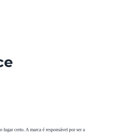
-commerce
performance
house
blog
contato
ce
 lugar certo. A marca é responsável por ser a