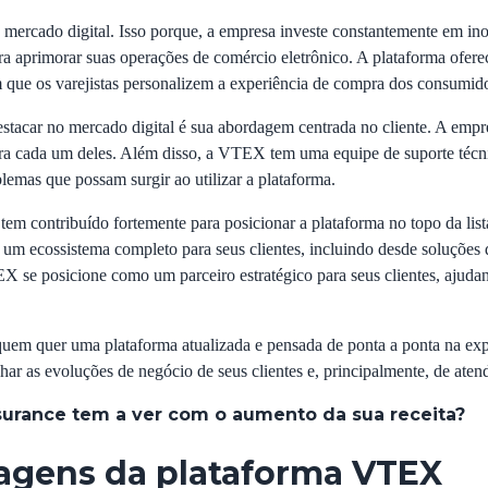
mercado digital. Isso porque, a empresa investe constantemente em ino
a aprimorar suas operações de comércio eletrônico. A plataforma oferece
em que os varejistas personalizem a experiência de compra dos consumid
tacar no mercado digital é sua abordagem centrada no cliente. A empre
para cada um deles. Além disso, a VTEX tem uma equipe de suporte técn
blemas que possam surgir ao utilizar a plataforma.
tem contribuído fortemente para posicionar a plataforma no topo da li
r um ecossistema completo para seus clientes, incluindo desde soluções
EX se posicione como um parceiro estratégico para seus clientes, ajuda
m quer uma plataforma atualizada e pensada de ponta a ponta na expe
ar as evoluções de negócio de seus clientes e, principalmente, de ate
urance tem a ver com o aumento da sua receita?
tagens da plataforma VTEX