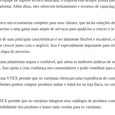
equipe de suporte técnico dedicada, a empresa está sempre pronta para 
aforma. Além disso, eles oferecem treinamentos e recursos de capacitaçã
e um ecossistema completo para seus clientes, que inclui soluções de 
 acesso a uma gama mais ampla de serviços para ajudá-los a crescer e se
de suas principais características é ser altamente flexível e escalável, 
ode crescer junto com o negócio. Isso é especialmente importante para 
etapa do processo.
uma plataforma segura e confiável, que adota as melhores práticas de s
es. Isso ajuda a criar confiança nos consumidores e pode contribuir para
rma VTEX permite que os varejistas ofereçam uma experiência de comp
 clientes podem comprar produtos online e retirá-los na loja física, ou co
X permite que os varejistas integrem seus catálogos de produtos com
sibilidade dos produtos e trazer mais vendas para os varejistas.