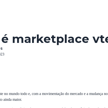
sobre
e
 é marketplace vt
es
023
ente no mundo todo e, com a movimentação do mercado e a mudança n
to ainda maior.