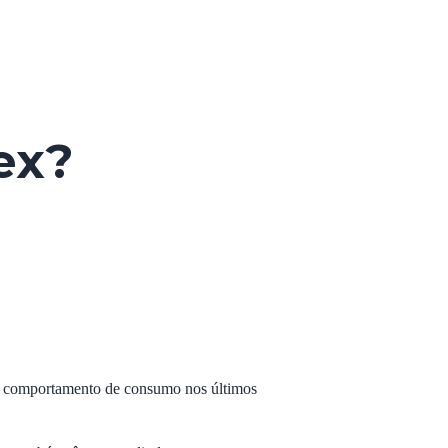
-commerce
performance
house
blog
contato
ex?
o comportamento de consumo nos últimos