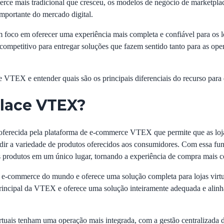
erce mais tradicional que cresceu, os modelos de negócio de marketp
mportante do mercado digital.
 foco em oferecer uma experiência mais completa e confiável para os lo
ompetitivo para entregar soluções que fazem sentido tanto para as oper
 VTEX e entender quais são os principais diferenciais do recurso para 
place VTEX?
erecida pela plataforma de e-commerce VTEX que permite que as loja
ndir a variedade de produtos oferecidos aos consumidores. Com essa fun
s produtos em um único lugar, tornando a experiência de compra mais co
e e-commerce
do mundo e oferece uma solução completa para lojas virt
rincipal da VTEX e oferece uma solução inteiramente adequada e alin
tuais tenham uma operação mais integrada, com a gestão centralizada