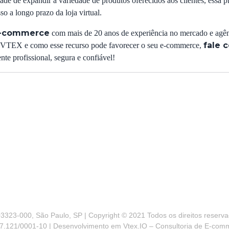
de de expandir a variedade de produtos oferecidos aos clientes, essa p
o a longo prazo da loja virtual.
 e-commerce
com mais de 20 anos de experiência no mercado e agên
fale 
e VTEX e como esse recurso pode favorecer o seu e-commerce,
te profissional, segura e confiável!
3323-000, São Paulo, SP | Copyright © 2021 Todos os direitos reservad
7.121/0001-10 | Desenvolvimento em Vtex.IO – Consultoria de E-com