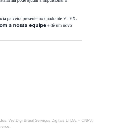
lataforma pode ajudar a impulsionar o
cia parceira presente no quadrante VTEX.
com a nossa equipe
e dê um novo
os: We.Digi Brasil Serviços Digitais LTDA. – CNPJ:
merce.