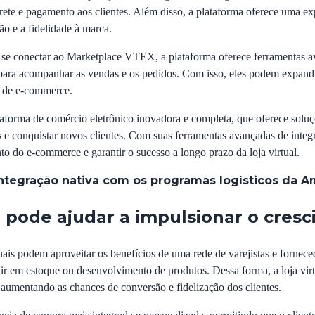
frete e pagamento aos clientes. Além disso, a plataforma oferece uma e
ão e a fidelidade à marca.
m se conectar ao Marketplace VTEX, a plataforma oferece ferramentas a
para acompanhar as vendas e os pedidos. Com isso, eles podem expandi
ia de e-commerce.
rma de comércio eletrônico inovadora e completa, que oferece soluções
s e conquistar novos clientes. Com suas ferramentas avançadas de integ
 do e-commerce e garantir o sucesso a longo prazo da loja virtual.
ntegração nativa com os programas logísticos da 
pode ajudar a impulsionar o cresci
ais podem aproveitar os benefícios de uma rede de varejistas e fornec
stir em estoque ou desenvolvimento de produtos. Dessa forma, a loja vir
 aumentando as chances de conversão e fidelização dos clientes.