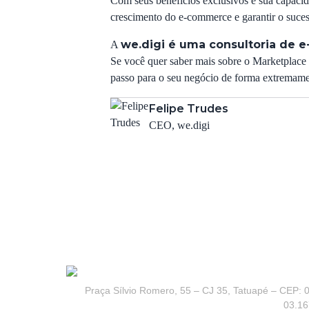
Com seus benefícios exclusivos e sua capacida
crescimento do e-commerce e garantir o sucess
we.digi é uma consultoria de
A
Se você quer saber mais sobre o Marketplac
passo para o seu negócio de forma extremamen
Felipe Trudes
CEO, we.digi
Praça Sílvio Romero, 55 – CJ 35, Tatuapé – CEP: 0
03.16